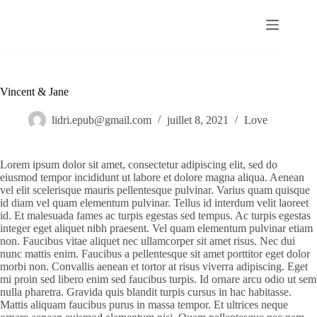
Passer
au
contenu
Vincent & Jane
lidri.epub@gmail.com
juillet 8, 2021
Love
Lorem ipsum dolor sit amet, consectetur adipiscing elit, sed do
eiusmod tempor incididunt ut labore et dolore magna aliqua. Aenean
vel elit scelerisque mauris pellentesque pulvinar. Varius quam quisque
id diam vel quam elementum pulvinar. Tellus id interdum velit laoreet
id. Et malesuada fames ac turpis egestas sed tempus. Ac turpis egestas
integer eget aliquet nibh praesent. Vel quam elementum pulvinar etiam
non. Faucibus vitae aliquet nec ullamcorper sit amet risus. Nec dui
nunc mattis enim. Faucibus a pellentesque sit amet porttitor eget dolor
morbi non. Convallis aenean et tortor at risus viverra adipiscing. Eget
mi proin sed libero enim sed faucibus turpis. Id ornare arcu odio ut sem
nulla pharetra. Gravida quis blandit turpis cursus in hac habitasse.
Mattis aliquam faucibus purus in massa tempor. Et ultrices neque