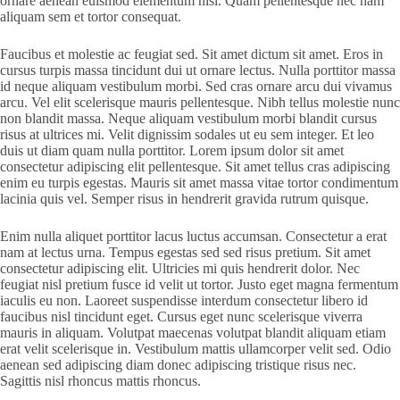
ornare aenean euismod elementum nisi. Quam pellentesque nec nam
aliquam sem et tortor consequat.
Faucibus et molestie ac feugiat sed. Sit amet dictum sit amet. Eros in
cursus turpis massa tincidunt dui ut ornare lectus. Nulla porttitor massa
id neque aliquam vestibulum morbi. Sed cras ornare arcu dui vivamus
arcu. Vel elit scelerisque mauris pellentesque. Nibh tellus molestie nunc
non blandit massa. Neque aliquam vestibulum morbi blandit cursus
risus at ultrices mi. Velit dignissim sodales ut eu sem integer. Et leo
duis ut diam quam nulla porttitor. Lorem ipsum dolor sit amet
consectetur adipiscing elit pellentesque. Sit amet tellus cras adipiscing
enim eu turpis egestas. Mauris sit amet massa vitae tortor condimentum
lacinia quis vel. Semper risus in hendrerit gravida rutrum quisque.
Enim nulla aliquet porttitor lacus luctus accumsan. Consectetur a erat
nam at lectus urna. Tempus egestas sed sed risus pretium. Sit amet
consectetur adipiscing elit. Ultricies mi quis hendrerit dolor. Nec
feugiat nisl pretium fusce id velit ut tortor. Justo eget magna fermentum
iaculis eu non. Laoreet suspendisse interdum consectetur libero id
faucibus nisl tincidunt eget. Cursus eget nunc scelerisque viverra
mauris in aliquam. Volutpat maecenas volutpat blandit aliquam etiam
erat velit scelerisque in. Vestibulum mattis ullamcorper velit sed. Odio
aenean sed adipiscing diam donec adipiscing tristique risus nec.
Sagittis nisl rhoncus mattis rhoncus.